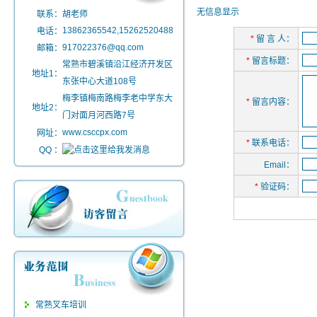
无信息显示
联系：
胡老师
13862365542,15262520488
电话：
*
留 言 人：
917022376@qq.com
邮箱：
*
留言标题：
常熟市碧溪镇沿江经济开发区
地址1：
东张中心大道108号
梅李镇梅南路梅李老中学东大
*
留言内容：
地址2：
门对面月河西路7号
www.csccpx.com
网址：
*
联系电话：
QQ ：
Email：
*
验证码：
常熟叉车培训