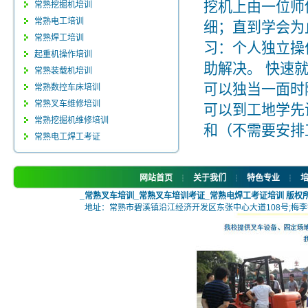
挖机上由一位师
常熟挖掘机培训
常熟电工培训
细；直到学会为
常熟焊工培训
习：个人独立操
起重机操作培训
助解决。 快速
常熟装载机培训
可以独当一面时
常熟数控车床培训
常熟叉车维修培训
可以到工地学先
常熟挖掘机维修培训
和（不需要安排
常熟电工焊工考证
网站首页
关于我们
特色专业
┊
┊
┊
_常熟叉车培训_常熟叉车培训考证_常熟电焊工考证培训 版权
地址：常熟市碧溪镇沿江经济开发区东张中心大道108号;梅