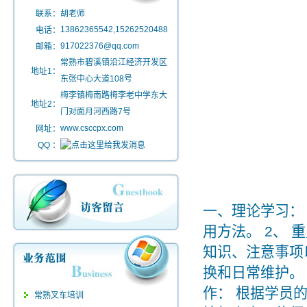
联系：
胡老师
13862365542,15262520488
电话：
917022376@qq.com
邮箱：
常熟市碧溪镇沿江经济开发区
地址1：
东张中心大道108号
梅李镇梅南路梅李老中学东大
地址2：
门对面月河西路7号
www.csccpx.com
网址：
QQ ：
一、理论学习：
用方法。 2、
知识、注意事项
换和日常维护。
作： 根据学员
常熟叉车培训